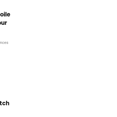
oile
our
onces
itch